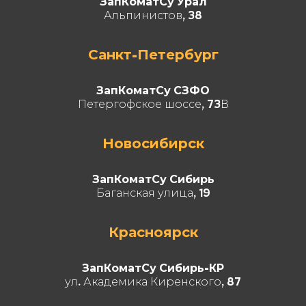
ЗапКоматСу Урал
Альпинистов, 38
Санкт-Петербург
ЗапКоматСу СЗФО
Петергофское шоссе, 73В
Новосибирск
ЗапКоматСу Сибирь
Баганская улица, 19
Красноярск
ЗапКоматСу Сибирь-КР
ул. Академика Киренского, 87