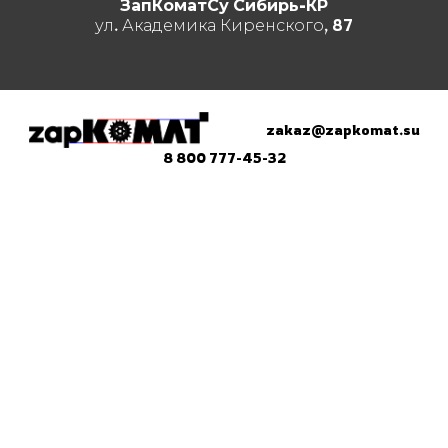
ЗапКоматСу Сибирь-КР
ул. Академика Киренского, 87
zakaz@zapkomat.su
8 800 777-45-32