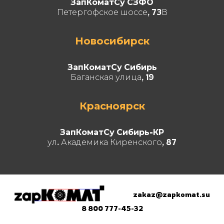
ЗапКоматСу СЗФО
Петергофское шоссе, 73В
Новосибирск
ЗапКоматСу Сибирь
Баганская улица, 19
Красноярск
ЗапКоматСу Сибирь-КР
ул. Академика Киренского, 87
zakaz@zapkomat.su
8 800 777-45-32