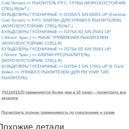
Cold Terrain) >> РЫХЛИТЕЛЬ P.P.C. ТРУБЫ (МОРОЗОУСТОЙЧИВ.
СПЕЦ-Я)(№7-)
БУЛЬДОЗЕРЫ ГУСЕНИЧНЫЕ >> D155A-5 S/N 65001-UP (Extreme
Cold Terrain) >> P.P.C. КЛАПАН (ДЛЯ УПРАВЛ-Е РЫХЛИТЕЛЕМ)
(МОРОЗОУСТОЙЧИВ. СПЕЦ-Я)(№7-)
БУЛЬДОЗЕРЫ ГУСЕНИЧНЫЕ >> D275A-5D S/N 25001-UP
(-50cent. Spec.) >> РЫЧАГ УПРАВЛЕНИЯ РЫХЛИТЕЛЕМ
(МОРОЗОУСТОЙЧИВ. СПЕЦ-Я)
БУЛЬДОЗЕРЫ ГУСЕНИЧНЫЕ >> D275A-5D S/N 25001-UP
(-50cent. Spec.) >> КЛАПАН PPC(РЫХЛИТЕЛЬ)
(МОРОЗОУСТОЙЧИВ. СПЕЦ-Я)
БУЛЬДОЗЕРЫ ГУСЕНИЧНЫЕ >> D375A-3 S/N 17001-UP (6 Track
Roller) >> УПРАВЛ-Е РЫХЛИТЕЛЕМ (ДЛЯ РЕГУЛИР. ТИП
РЫХЛИТЕЛЬ)
7021601520 применяется более чем в 18 узлах – посмотреть все
каталоги
Посмотреть полную применимость по спецтехнике и узлам
Похожие детали