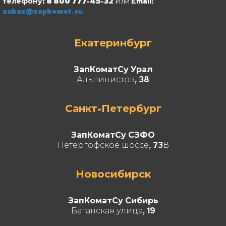
телефону: 8 800 777-45-32
Или Email:
zakaz@zapkomat.su
Екатеринбург
ЗапКоматСу Урал
Альпинистов, 38
Санкт-Петербург
ЗапКоматСу СЗФО
Петергофское шоссе, 73В
Новосибирск
ЗапКоматСу Сибирь
Баганская улица, 19