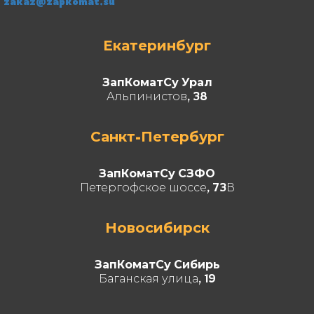
zakaz@zapkomat.su
Екатеринбург
ЗапКоматСу Урал
Альпинистов, 38
Санкт-Петербург
ЗапКоматСу СЗФО
Петергофское шоссе, 73В
Новосибирск
ЗапКоматСу Сибирь
Баганская улица, 19