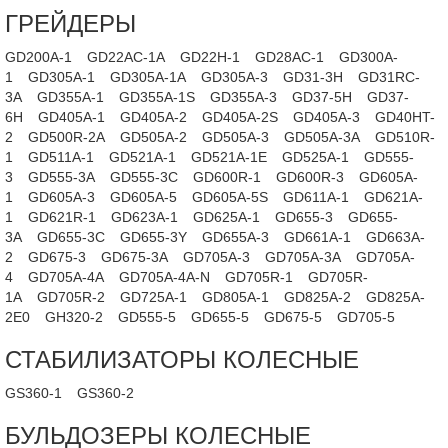
ГРЕЙДЕРЫ
GD200A-1
GD22AC-1A
GD22H-1
GD28AC-1
GD300A-
1
GD305A-1
GD305A-1A
GD305A-3
GD31-3H
GD31RC-
3A
GD355A-1
GD355A-1S
GD355A-3
GD37-5H
GD37-
6H
GD405A-1
GD405A-2
GD405A-2S
GD405A-3
GD40HT-
2
GD500R-2A
GD505A-2
GD505A-3
GD505A-3A
GD510R-
1
GD511A-1
GD521A-1
GD521A-1E
GD525A-1
GD555-
3
GD555-3A
GD555-3C
GD600R-1
GD600R-3
GD605A-
1
GD605A-3
GD605A-5
GD605A-5S
GD611A-1
GD621A-
1
GD621R-1
GD623A-1
GD625A-1
GD655-3
GD655-
3A
GD655-3C
GD655-3Y
GD655A-3
GD661A-1
GD663A-
2
GD675-3
GD675-3A
GD705A-3
GD705A-3A
GD705A-
4
GD705A-4A
GD705A-4A-N
GD705R-1
GD705R-
1A
GD705R-2
GD725A-1
GD805A-1
GD825A-2
GD825A-
2E0
GH320-2
GD555-5
GD655-5
GD675-5
GD705-5
СТАБИЛИЗАТОРЫ КОЛЕСНЫЕ
GS360-1
GS360-2
БУЛЬДОЗЕРЫ КОЛЕСНЫЕ