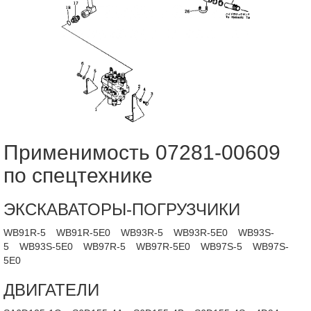
Применимость 07281-00609
по спецтехнике
ЭКСКАВАТОРЫ-ПОГРУЗЧИКИ
WB91R-5
WB91R-5E0
WB93R-5
WB93R-5E0
WB93S-
5
WB93S-5E0
WB97R-5
WB97R-5E0
WB97S-5
WB97S-
5E0
ДВИГАТЕЛИ