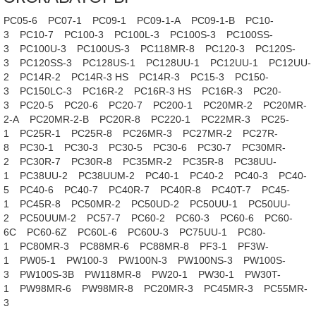
PC05-6
PC07-1
PC09-1
PC09-1-A
PC09-1-B
PC10-
3
PC10-7
PC100-3
PC100L-3
PC100S-3
PC100SS-
3
PC100U-3
PC100US-3
PC118MR-8
PC120-3
PC120S-
3
PC120SS-3
PC128US-1
PC128UU-1
PC12UU-1
PC12UU-
2
PC14R-2
PC14R-3 HS
PC14R-3
PC15-3
PC150-
3
PC150LC-3
PC16R-2
PC16R-3 HS
PC16R-3
PC20-
3
PC20-5
PC20-6
PC20-7
PC200-1
PC20MR-2
PC20MR-
2-A
PC20MR-2-B
PC20R-8
PC220-1
PC22MR-3
PC25-
1
PC25R-1
PC25R-8
PC26MR-3
PC27MR-2
PC27R-
8
PC30-1
PC30-3
PC30-5
PC30-6
PC30-7
PC30MR-
2
PC30R-7
PC30R-8
PC35MR-2
PC35R-8
PC38UU-
1
PC38UU-2
PC38UUM-2
PC40-1
PC40-2
PC40-3
PC40-
5
PC40-6
PC40-7
PC40R-7
PC40R-8
PC40T-7
PC45-
1
PC45R-8
PC50MR-2
PC50UD-2
PC50UU-1
PC50UU-
2
PC50UUM-2
PC57-7
PC60-2
PC60-3
PC60-6
PC60-
6C
PC60-6Z
PC60L-6
PC60U-3
PC75UU-1
PC80-
1
PC80MR-3
PC88MR-6
PC88MR-8
PF3-1
PF3W-
1
PW05-1
PW100-3
PW100N-3
PW100NS-3
PW100S-
3
PW100S-3B
PW118MR-8
PW20-1
PW30-1
PW30T-
1
PW98MR-6
PW98MR-8
PC20MR-3
PC45MR-3
PC55MR-
3