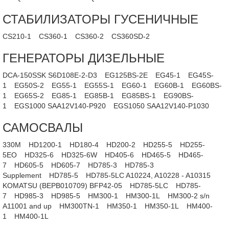
СТАБИЛИЗАТОРЫ ГУСЕНИЧНЫЕ
CS210-1
CS360-1
CS360-2
CS360SD-2
ГЕНЕРАТОРЫ ДИЗЕЛЬНЫЕ
DCA-150SSK S6D108E-2-D3
EG125BS-2E
EG45-1
EG45S-
1
EG50S-2
EG55-1
EG55S-1
EG60-1
EG60B-1
EG60BS-
1
EG65S-2
EG85-1
EG85B-1
EG85BS-1
EG90BS-
1
EGS1000 SAA12V140-P920
EGS1050 SAA12V140-P1030
САМОСВАЛЫ
330M
HD1200-1
HD180-4
HD200-2
HD255-5
HD255-
5EO
HD325-6
HD325-6W
HD405-6
HD465-5
HD465-
7
HD605-5
HD605-7
HD785-3
HD785-3
Supplement
HD785-5
HD785-5LC A10224, A10228 - A10315
KOMATSU (BEPB010709) BFP42-05
HD785-5LC
HD785-
7
HD985-3
HD985-5
HM300-1
HM300-1L
HM300-2 s/n
A11001 and up
HM300TN-1
HM350-1
HM350-1L
HM400-
1
HM400-1L