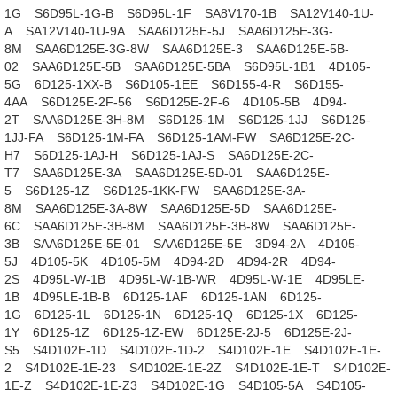
1G
S6D95L-1G-B
S6D95L-1F
SA8V170-1B
SA12V140-1U-
A
SA12V140-1U-9A
SAA6D125E-5J
SAA6D125E-3G-
8M
SAA6D125E-3G-8W
SAA6D125E-3
SAA6D125E-5B-
02
SAA6D125E-5B
SAA6D125E-5BA
S6D95L-1B1
4D105-
5G
6D125-1XX-B
S6D105-1EE
S6D155-4-R
S6D155-
4AA
S6D125E-2F-56
S6D125E-2F-6
4D105-5B
4D94-
2T
SAA6D125E-3H-8M
S6D125-1M
S6D125-1JJ
S6D125-
1JJ-FA
S6D125-1M-FA
S6D125-1AM-FW
SA6D125E-2C-
H7
S6D125-1AJ-H
S6D125-1AJ-S
SA6D125E-2C-
T7
SAA6D125E-3A
SAA6D125E-5D-01
SAA6D125E-
5
S6D125-1Z
S6D125-1KK-FW
SAA6D125E-3A-
8M
SAA6D125E-3A-8W
SAA6D125E-5D
SAA6D125E-
6C
SAA6D125E-3B-8M
SAA6D125E-3B-8W
SAA6D125E-
3B
SAA6D125E-5E-01
SAA6D125E-5E
3D94-2A
4D105-
5J
4D105-5K
4D105-5M
4D94-2D
4D94-2R
4D94-
2S
4D95L-W-1B
4D95L-W-1B-WR
4D95L-W-1E
4D95LE-
1B
4D95LE-1B-B
6D125-1AF
6D125-1AN
6D125-
1G
6D125-1L
6D125-1N
6D125-1Q
6D125-1X
6D125-
1Y
6D125-1Z
6D125-1Z-EW
6D125E-2J-5
6D125E-2J-
S5
S4D102E-1D
S4D102E-1D-2
S4D102E-1E
S4D102E-1E-
2
S4D102E-1E-23
S4D102E-1E-2Z
S4D102E-1E-T
S4D102E-
1E-Z
S4D102E-1E-Z3
S4D102E-1G
S4D105-5A
S4D105-