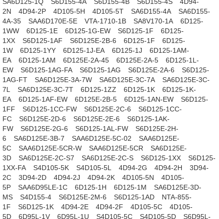
SA6D125-1Q
S6D155-4A
S6D155-4B
S6D155-4S
4D94-
2N
4D94-2P
4D105-5H
4D105-5T
SA6D155-4A
SA6D155-
4A-35
SAA6D170E-5E
VTA-1710-1B
SA8V170-1A
6D125-
1WW
6D125-1E
6D125-1G-EW
S6D125-1F
6D125-
1XX
S6D125-1AF
S6D125E-2B-6
6D125-1F
6D125-
1W
6D125-1YY
6D125-1J-EA
6D125-1J
6D125-1AM-
EA
6D125-1AM
6D125E-2A-45
6D125E-2A-5
6D125-1L-
EW
S6D125-1AG-FA
S6D125-1AG
S6D125E-2A-6
S6D125-
1AG-FT
SA6D125E-3A-7W
SA6D125E-3C-7A
SA6D125E-3C-
7L
SA6D125E-3C-7T
6D125-1ZZ
6D125-1K
6D125-1K-
EA
6D125-1AF-EW
6D125E-2B-5
6D125-1AN-EW
S6D125-
1FF
S6D125-1CC-FW
S6D125E-2C-6
S6D125-1CC-
FC
S6D125E-2D-6
S6D125E-2E-6
S6D125-1AK-
FW
S6D125E-2G-6
S6D125-1AL-FW
S6D125E-2H-
6
SA6D125E-3B-7
SAA6D125E-5C-02
SAA6D125E-
5C
SAA6D125E-5CR-W
SAA6D125E-5CR
SA6D125E-
3D
SA6D125E-2C-S7
SA6D125E-2C-S
S6D125-1XX
S6D125-
1XX-FA
S4D105-5K
S4D105-5L
4D94-2G
4D94-2H
3D94-
2C
3D94-2D
4D94-2J
4D94-2K
4D105-5N
4D105-
5P
SAA6D95LE-1C
6D125-1H
6D125-1M
SA6D125E-3D-
MS
S4D155-4
S6D125E-2M-6
S6D125-1AD
NTA-855-
1F
S6D125-1K
4D94-2E
4D94-2F
4D105-5C
4D105-
5D
6D95L-1V
6D95L-1U
S4D105-5C
S4D105-5D
S6D95L-