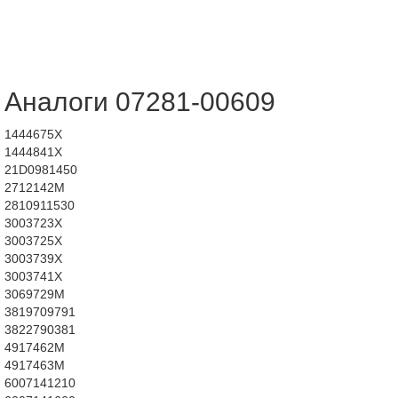
Аналоги 07281-00609
1444675X
1444841X
21D0981450
2712142M
2810911530
3003723X
3003725X
3003739X
3003741X
3069729M
3819709791
3822790381
4917462M
4917463M
6007141210