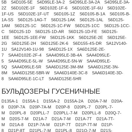
5B
S4D105-5E
S4D95LE-3A-2
S4D95LE-3A-2A
S4D95LE-3A-
2Z
S6D102E-1F
S6D102E-1F-6
S6D102E-1F-6U
S6D102E-
1F-US
S6D102E-1F-UT
S6D105-1Z
S6D105-B-1A
S6D105-B-
1A-SS
S6D125-1AG-T
S6D125-1AK
S6D125-1AL
S6D125-
1AM
S6D125-1C
S6D125-1C-FW
S6D125-1CC
S6D125-1CC-
C
S6D125-1D
S6D125-1D-AR
S6D125-1D-FE
S6D125-
1EE
S6D125-1EE-FW
S6D125-1KK
S6D125E-2E
S6D125E-
2G
S6D125E-2H
S6D125E-2K-6
S6D155-4S-DR
SA12V140-
1U
SA12V140-1U-98
SA6D125-1X
SA6D125E-2E-
7
SAA4D102E-2F-4
SAA4D95LE-3B-4A
SAA4D95LE-
5
SAA4D95LE-5L-W
SAA4D95LE-5N-W
SAA4D95LE-
5Q
SAA4D95LE-5R
SAA6D125E-3M-8M
SAA6D125E-3N-
8M
SAA6D125E-5BR-W
SAA6D140E-3C-8
SAA6D140E-3D-
8
SAA6D95LE-1C-LT
SAA6D125E-5HR
БУЛЬДОЗЕРЫ ГУСЕНИЧНЫЕ
D135A-1
D155A-1
D155A-2
D155A-2A
D20A-7-M
D20A-
8
D20P-7A
D20P-7A-M
D20P-8
D20PL-7
D20PL-7-
M
D20PL-8
D20PLL-7
D20PLL-7-M
D20PLL-8
D20Q-7-
M
D20S-7-M
D21A-7
D21A-7-M
D21A-7T
D21A-7T-
M
D21A-8
D21P-7A-M
D21P-7T
D21P-7T-M
D21P-
8
D21P-8T
D21PL-7-M
D21PL-8
D21Q-7-M
D21S-