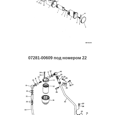
07281-00609 под номером 22