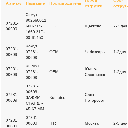
Город
Срок
Артикул
Название
Производитель
отгрузки
отгруз
Хомут
802660012
07281-
600-714-
ETP
Щелково
2-3 дня
00609
1660 21D-
09-81450
Хомут,
07281-
07281-
OFM
Чебоксары
1-2дня
00609
00609
ХОМУТ,
07281-
Южно-
07281-
OEM
1-2дня
00609
Сахалинск
00609
07281-
00609 -
07281-
Санкт-
ЗАЖИМ
Komatsu
---
00609
Петербург
СТАНД. -
45-67 MM.
07281-
07281-
00609
ITR
Москва
2-3 дня
00609