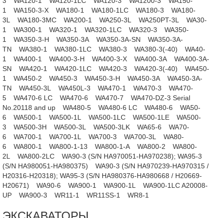
3
WA120-1
WA120-1LC
WA120-3
WA1200-3
WA150-
1
WA150-3-X
WA180-1
WA180-1LC
WA180-3
WA180-
3L
WA180-3MC
WA200-1
WA250-3L
WA250PT-3L
WA30-
1
WA300-1
WA320-1
WA320-1LC
WA320-3
WA350-
1
WA350-3-H
WA350-3A
WA350-3A-SN
WA350-3A-
TN
WA380-1
WA380-1LC
WA380-3
WA380-3(-40)
WA40-
1
WA400-1
WA400-3-H
WA400-3-X
WA400-3A
WA400-3A-
SN
WA420-1
WA420-1LC
WA420-3
WA420-3(-40)
WA450-
1
WA450-2
WA450-3
WA450-3-H
WA450-3A
WA450-3A-
TN
WA450-3L
WA450L-3
WA470-1
WA470-3
WA470-
5
WA470-6 LC
WA470-6
WA470-7
WA470-DZ-3 Serial
No.20118 and up
WA480-5
WA480-6 LC
WA480-6
WA50-
6
WA500-1
WA500-1L
WA500-1LC
WA500-1LE
WA500-
3
WA500-3H
WA500-3L
WA500-3LK
WA65-6
WA70-
6
WA700-1
WA700-1L
WA700-3
WA700-3L
WA80-
6
WA800-1
WA800-1-13
WA800-1-A
WA800-2
WA800-
2L
WA800-2LC
WA90-3 (S/N HA970051-HA970238); WA95-3
(S/N HA980051-HA980375)
WA90-3 (S/N HA970239-HA970315 /
H20316-H20318); WA95-3 (S/N HA980376-HA980668 / H20669-
H20671)
WA90-6
WA900-1
WA900-1L
WA900-1LC A20008-
UP
WA900-3
WR11-1
WR11SS-1
WR8-1
ЭКСКАВАТОРЫ