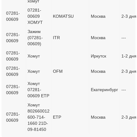
хомут
07281-
07281-
00609
KOMATSU
Москва
2-3 дня
00609
ХОМУТ
Зажим
07281-
(07281-
ITR
Москва
---
00609
00609)
07281-
Хомут
Иркутск
1-2 дня
00609
07281-
Хомут
OFM
Москва
2-3 дня
00609
Хомут
07281-
07281-
Екатеринбург
---
00609
00609 ETP
Хомут
802660012
07281-
600-714-
ETP
Москва
2-3 дня
00609
1660 21D-
09-81450