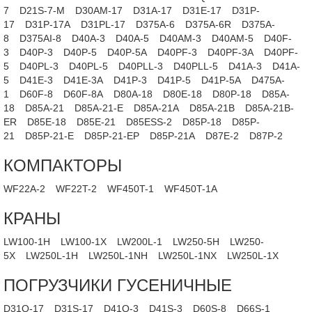
7
D21S-7-M
D30AM-17
D31A-17
D31E-17
D31P-
17
D31P-17A
D31PL-17
D375A-6
D375A-6R
D375A-
8
D375AI-8
D40A-3
D40A-5
D40AM-3
D40AM-5
D40F-
3
D40P-3
D40P-5
D40P-5A
D40PF-3
D40PF-3A
D40PF-
5
D40PL-3
D40PL-5
D40PLL-3
D40PLL-5
D41A-3
D41A-
5
D41E-3
D41E-3A
D41P-3
D41P-5
D41P-5A
D475A-
1
D60F-8
D60F-8A
D80A-18
D80E-18
D80P-18
D85A-
18
D85A-21
D85A-21-E
D85A-21A
D85A-21B
D85A-21B-
ER
D85E-18
D85E-21
D85ESS-2
D85P-18
D85P-
21
D85P-21-E
D85P-21-EP
D85P-21A
D87E-2
D87P-2
КОМПАКТОРЫ
WF22A-2
WF22T-2
WF450T-1
WF450T-1A
КРАНЫ
LW100-1H
LW100-1X
LW200L-1
LW250-5H
LW250-
5X
LW250L-1H
LW250L-1NH
LW250L-1NX
LW250L-1X
ПОГРУЗЧИКИ ГУСЕНИЧНЫЕ
D31Q-17
D31S-17
D41Q-3
D41S-3
D60S-8
D66S-1