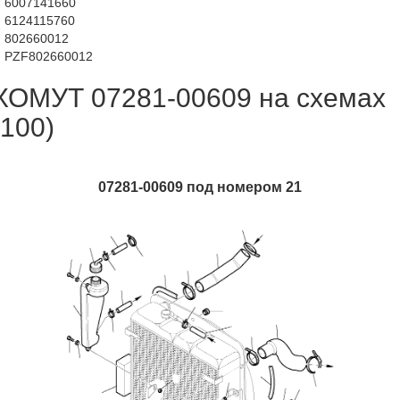
6007141660
6124115760
802660012
PZF802660012
ХОМУТ 07281-00609 на схемах
(100)
07281-00609 под номером 21