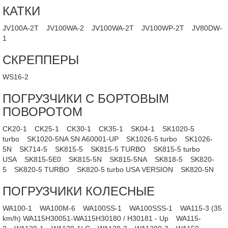
КАТКИ
JV100A-2T
JV100WA-2
JV100WA-2T
JV100WP-2T
JV80DW-
1
СКРЕППЕРЫ
WS16-2
ПОГРУЗЧИКИ С БОРТОВЫМ
ПОВОРОТОМ
CK20-1
CK25-1
CK30-1
CK35-1
SK04-1
SK1020-5
turbo
SK1020-5NA SN A60001-UP
SK1026-5 turbo
SK1026-
5N
SK714-5
SK815-5
SK815-5 TURBO
SK815-5 turbo
USA
SK815-5E0
SK815-5N
SK815-5NA
SK818-5
SK820-
5
SK820-5 TURBO
SK820-5 turbo USA VERSION
SK820-5N
ПОГРУЗЧИКИ КОЛЕСНЫЕ
WA100-1
WA100M-6
WA100SS-1
WA100SSS-1
WA115-3 (35
km/h) WA115H30051-WA115H30180 / H30181 - Up
WA115-