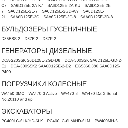
C7
SA6D125E-2A-K7
SA6D125E-2A-KU
SA6D125E-2B-
7
SA6D125E-2E-7
SA6D125E-2GD-W7
SA6D125E-
2L
SAA6D125E-2C
SAA6D125E-2C-8
SAA6D125E-2D-8
БУЛЬДОЗЕРЫ ГУСЕНИЧНЫЕ
D85ESS-2
D87E-2
D87P-2
ГЕНЕРАТОРЫ ДИЗЕЛЬНЫЕ
DCA-220SSK S6D125E-2GD-D8
DCA-300SSK SA6D125E-GD-2-
E1
DCA-300SSK2 SAA6D125E-2-D2
EGS360,380 SAA6D125-
P400
ПОГРУЗЧИКИ КОЛЕСНЫЕ
WA450-3MC
WA470-3 Active
WA470-3
WA470-DZ-3 Serial
No.20118 and up
ЭКСКАВАТОРЫ
PC400LC-6LK/HD-6LK
PC400LC-6LM/HD-6LM
PW400MH-6