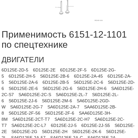
Применимость 6151-12-1101
по спецтехнике
ДВИГАТЕЛИ
6D125E-2D-5
6D125E-2E
6D125E-2F-5
6D125E-2G-
5
6D125E-2H-5
S6D125E-2B-6
6D125E-2A-45
6D125E-2A-
5
S6D125E-2A-6
6D125E-2B-5
S6D125E-2C-6
S6D125E-2D-
6
S6D125E-2E-6
S6D125E-2G-6
S6D125E-2H-6
SA6D125E-
2C-S7
SA6D125E-2C-S
SA6D125E-2L-7
S6D125E-2L-
6
S6D125E-2J-6
S6D125E-2M-6
SA6D125E-2GD-
W
SA6D125E-2G-7
SA6D125E-2A-7
SAA6D125E-2B-
8
S6D125E-2F-56
S6D125E-2F-6
SAA6D125E-3H-
8M
SA6D125E-2CT-T7
SA6D125E-2C-H7
SA6D125E-2C-
T7
SA6D125E-2C-L7
6D125E-2J-5
6D125E-2J-S5
S6D125E-
2E
S6D125E-2G
S6D125E-2H
S6D125E-2K-6
S6D125E-
2L
SA6D125E-2A-57
SA6D125E-2A-C
SA6D125E-2A-