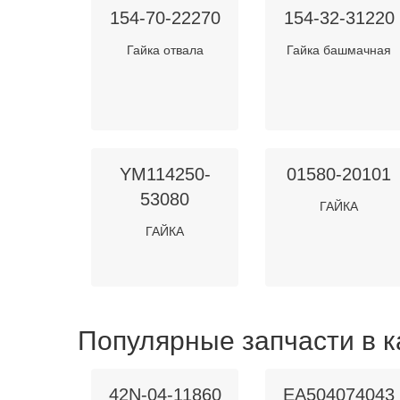
154-70-22270
154-32-31220
Гайка отвала
Гайка башмачная
YM114250-
01580-20101
53080
ГАЙКА
ГАЙКА
Популярные запчасти в к
42N-04-11860
EA504074043