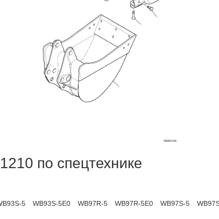
1210 по спецтехнике
WB93S-5
WB93S-5E0
WB97R-5
WB97R-5E0
WB97S-5
WB97S