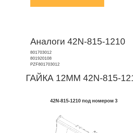
Аналоги 42N-815-1210
801703012
801920108
PZF801703012
ГАЙКА 12ММ 42N-815-121
42N-815-1210 под номером 3