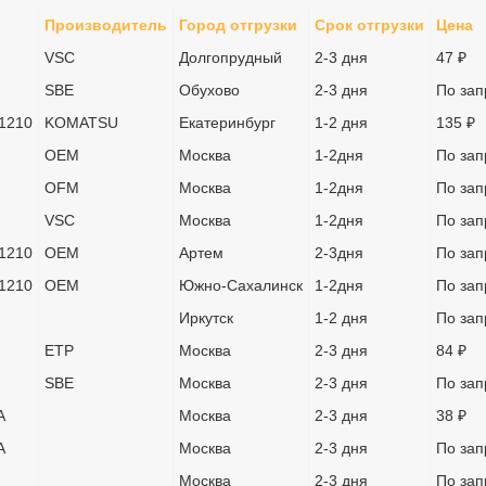
Производитель
Город отгрузки
Срок отгрузки
Цена
VSC
Долгопрудный
2-3 дня
47 ₽
SBE
Обухово
2-3 дня
По зап
1210
KOMATSU
Екатеринбург
1-2 дня
135 ₽
OEM
Москва
1-2дня
По зап
OFM
Москва
1-2дня
По зап
VSC
Москва
1-2дня
По зап
1210
OEM
Артем
2-3дня
По зап
1210
OEM
Южно-Сахалинск
1-2дня
По зап
Иркутск
1-2 дня
По зап
ETP
Москва
2-3 дня
84 ₽
SBE
Москва
2-3 дня
По зап
А
Москва
2-3 дня
38 ₽
А
Москва
2-3 дня
По зап
Москва
2-3 дня
По зап