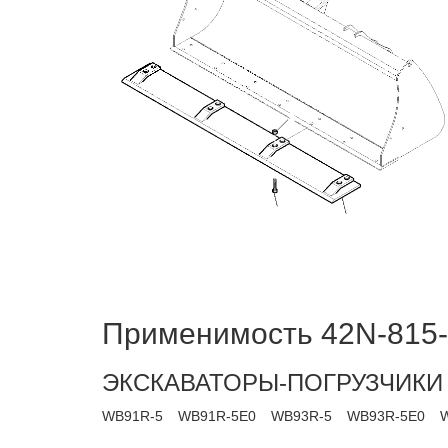
Применимость 42N-815-
ЭКСКАВАТОРЫ-ПОГРУЗЧИКИ
WB91R-5
WB91R-5E0
WB93R-5
WB93R-5E0