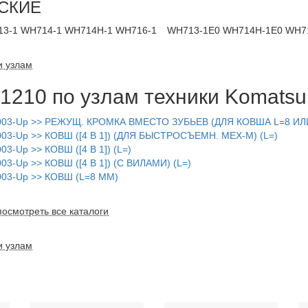
СКИЕ
3-1 WH714-1 WH714H-1 WH716-1
WH713-1E0 WH714H-1E0 WH7
и узлам
1210 по узлам техники Komatsu
03-Up >> РЕЖУЩ. КРОМКА ВМЕСТО ЗУБЬЕВ (ДЛЯ КОВША L=8 ИЛИ
3-Up >> КОВШ ([4 В 1]) (ДЛЯ БЫСТРОСЪЕМН. МЕХ-М) (L=)
Up >> КОВШ ([4 В 1]) (L=)
-Up >> КОВШ ([4 В 1]) (С ВИЛАМИ) (L=)
03-Up >> КОВШ (L=8 MM)
осмотреть все каталоги
и узлам