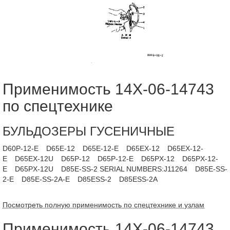
Применимость 14X-06-14743
по спецтехнике
БУЛЬДОЗЕРЫ ГУСЕНИЧНЫЕ
D60P-12-E
D65E-12
D65E-12-E
D65EX-12
D65EX-12-
E
D65EX-12U
D65P-12
D65P-12-E
D65PX-12
D65PX-12-
E
D65PX-12U
D85E-SS-2 SERIAL NUMBERS:J11264
D85E-SS-
2-E
D85E-SS-2A-E
D85ESS-2
D85ESS-2A
Посмотреть полную применимость по спецтехнике и узлам
Применимость 14X-06-14743