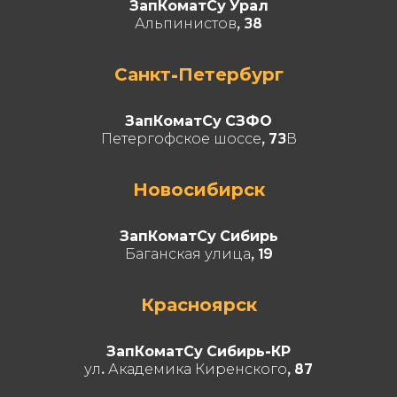
ЗапКоматСу Урал
Альпинистов, 38
Санкт-Петербург
ЗапКоматСу СЗФО
Петергофское шоссе, 73В
Новосибирск
ЗапКоматСу Сибирь
Баганская улица, 19
Красноярск
ЗапКоматСу Сибирь-КР
ул. Академика Киренского, 87