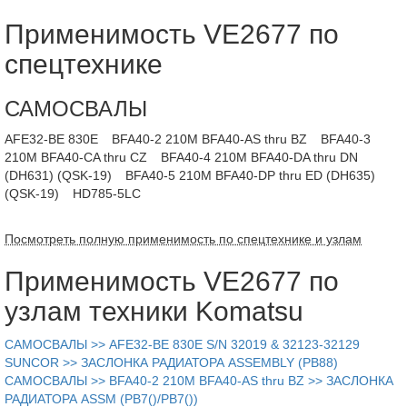
Применимость VE2677 по
спецтехнике
САМОСВАЛЫ
AFE32-BE 830E
BFA40-2 210M BFA40-AS thru BZ
BFA40-3
210M BFA40-CA thru CZ
BFA40-4 210M BFA40-DA thru DN
(DH631) (QSK-19)
BFA40-5 210M BFA40-DP thru ED (DH635)
(QSK-19)
HD785-5LC
Посмотреть полную применимость по спецтехнике и узлам
Применимость VE2677 по
узлам техники Komatsu
САМОСВАЛЫ >> AFE32-BE 830E S/N 32019 & 32123-32129
SUNCOR >> ЗАСЛОНКА РАДИАТОРА ASSEMBLY (PB88)
САМОСВАЛЫ >> BFA40-2 210M BFA40-AS thru BZ >> ЗАСЛОНКА
РАДИАТОРА ASSM (PB7()/PB7())