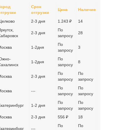
Город
Срок
Цена
Наличие
отгрузки
отгрузки
Щелково
2-3 дня
1.243 ₽
14
ркутск,
По
2-3 дня
28
Хабаровск
запросу
По
Москва
1-2дня
3
запросу
Южно-
По
1-2дня
8
Сахалинск
запросу
По
По
Москва
2-3 дня
запросу
запросу
По
По
Москва
---
запросу
запросу
По
По
Екатеринбург
1-2 дня
запросу
запросу
Москва
2-3 дня
556 ₽
18
По
По
Екатеринбург
---