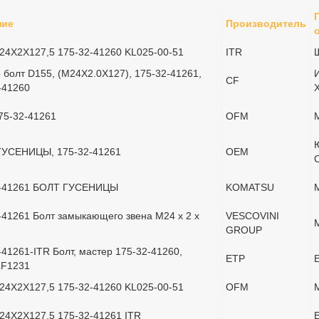
ние
Производитель
24X2X127,5 175-32-41260 KL025-00-51
ITR
 болт D155, (M24X2.0X127), 175-32-41261,
И
CF
-41260
175-32-41261
OFM
ГУСЕНИЦЫ, 175-32-41261
OEM
2-41261 БОЛТ ГУСЕНИЦЫ
KOMATSU
-41261 Болт замыкающего звена M24 x 2 x
VESCOVINI
GROUP
-41261-ITR Болт, мастер 175-32-41260,
ETP
F1231
24X2X127,5 175-32-41260 KL025-00-51
OFM
24X2X127,5 175-32-41261 ITR