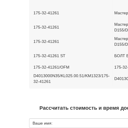
175-32-41261
Мастер
Мастер
175-32-41261
D155/D
Мастер
175-32-41261
D155/D
175-32-41261 ST
БОЛТ 
175-32-41261/OFM
175-32
D4013000N35/KL025.00.51/KM1323/175-
D40130
32-41261
Рассчитать стоимость и время дос
Ваше имя: