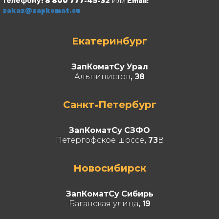
телефону: 8 800 777-45-32
Или Email:
zakaz@zapkomat.su
Екатеринбург
ЗапКоматСу Урал
Альпинистов, 38
Санкт-Петербург
ЗапКоматСу СЗФО
Петергофское шоссе, 73В
Новосибирск
ЗапКоматСу Сибирь
Баганская улица, 19