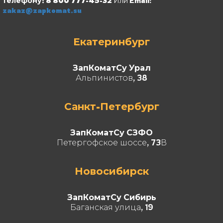
телефону: 8 800 777-45-32
Или Email:
zakaz@zapkomat.su
Екатеринбург
ЗапКоматСу Урал
Альпинистов, 38
Санкт-Петербург
ЗапКоматСу СЗФО
Петергофское шоссе, 73В
Новосибирск
ЗапКоматСу Сибирь
Баганская улица, 19