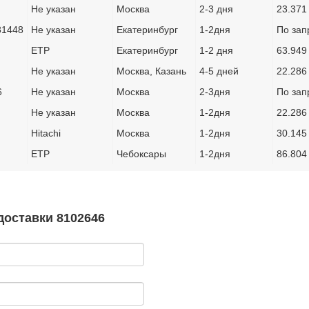
Не указан
Москва
2-3 дня
23.371
81448
Не указан
Екатеринбург
1-2дня
По зап
ETP
Екатеринбург
1-2 дня
63.949
Не указан
Москва, Казань
4-5 дней
22.286
6
Не указан
Москва
2-3дня
По зап
Не указан
Москва
1-2дня
22.286
Hitachi
Москва
1-2дня
30.145
ETP
Чебоксары
1-2дня
86.804
доставки 8102646