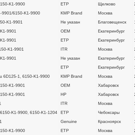
6150-K1-9900
ETP
Щелково
1-9901/6150-K1-9900
KMP Brand
Москва
150-K1-9901
Не указан
Благовещенск
-K1-9901
OEM
Екатеринбург
-K1-9901
ETP
Екатеринбург
6150-K1-9901
ITR
Москва
-K1-9901
Не указан
Екатеринбург
ETP
Екатеринбург
u 6D125-1, 6150-K1-9900
KMP Brand
Москва
6150-K1-9901
OEM
Хабаровск
6150-K1-9901
HP
Хабаровск
1
ITR
Москва
, 6150-K1-9900, 6150-K1-1204
ETP
Чебоксары
1
Genuine
Красноярск
6150-K1-9900
ETP
Москва