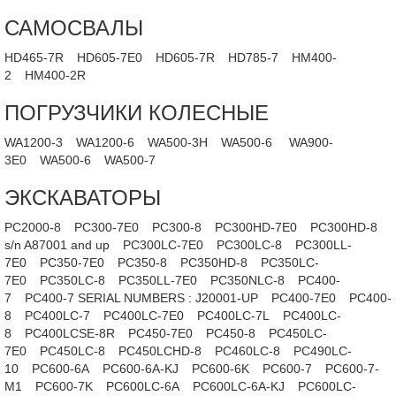
САМОСВАЛЫ
HD465-7R
HD605-7E0
HD605-7R
HD785-7
HM400-
2
HM400-2R
ПОГРУЗЧИКИ КОЛЕСНЫЕ
WA1200-3
WA1200-6
WA500-3H
WA500-6
WA900-
3E0
WA500-6
WA500-7
ЭКСКАВАТОРЫ
PC2000-8
PC300-7E0
PC300-8
PC300HD-7E0
PC300HD-8
s/n A87001 and up
PC300LC-7E0
PC300LC-8
PC300LL-
7E0
PC350-7E0
PC350-8
PC350HD-8
PC350LC-
7E0
PC350LC-8
PC350LL-7E0
PC350NLC-8
PC400-
7
PC400-7 SERIAL NUMBERS : J20001-UP
PC400-7E0
PC400-
8
PC400LC-7
PC400LC-7E0
PC400LC-7L
PC400LC-
8
PC400LCSE-8R
PC450-7E0
PC450-8
PC450LC-
7E0
PC450LC-8
PC450LCHD-8
PC460LC-8
PC490LC-
10
PC600-6A
PC600-6A-KJ
PC600-6K
PC600-7
PC600-7-
M1
PC600-7K
PC600LC-6A
PC600LC-6A-KJ
PC600LC-