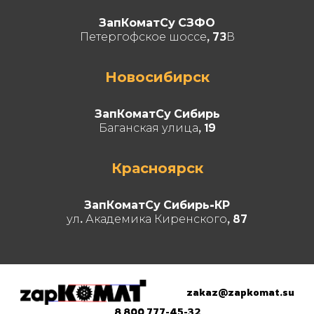
ЗапКоматСу СЗФО
Петергофское шоссе, 73В
Новосибирск
ЗапКоматСу Сибирь
Баганская улица, 19
Красноярск
ЗапКоматСу Сибирь-КР
ул. Академика Киренского, 87
zakaz@zapkomat.su
8 800 777-45-32