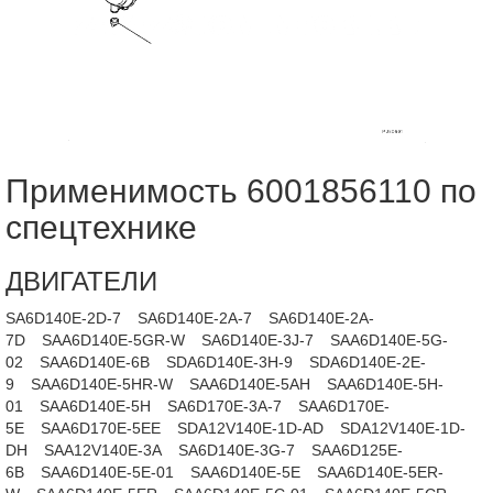
Применимость 6001856110 по
спецтехнике
ДВИГАТЕЛИ
SA6D140E-2D-7
SA6D140E-2A-7
SA6D140E-2A-
7D
SAA6D140E-5GR-W
SA6D140E-3J-7
SAA6D140E-5G-
02
SAA6D140E-6B
SDA6D140E-3H-9
SDA6D140E-2E-
9
SAA6D140E-5HR-W
SAA6D140E-5AH
SAA6D140E-5H-
01
SAA6D140E-5H
SA6D170E-3A-7
SAA6D170E-
5E
SAA6D170E-5EE
SDA12V140E-1D-AD
SDA12V140E-1D-
DH
SAA12V140E-3A
SA6D140E-3G-7
SAA6D125E-
6B
SAA6D140E-5E-01
SAA6D140E-5E
SAA6D140E-5ER-