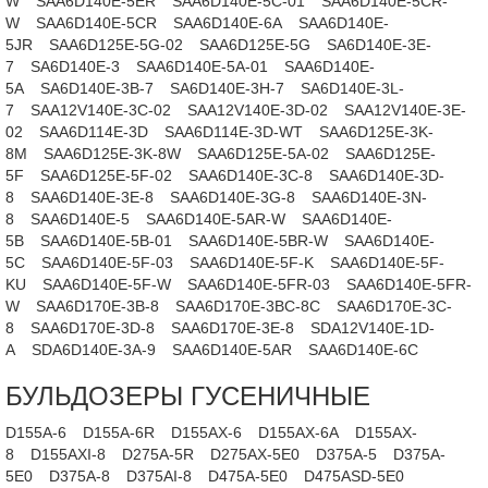
W
SAA6D140E-5ER
SAA6D140E-5C-01
SAA6D140E-5CR-
W
SAA6D140E-5CR
SAA6D140E-6A
SAA6D140E-
5JR
SAA6D125E-5G-02
SAA6D125E-5G
SA6D140E-3E-
7
SA6D140E-3
SAA6D140E-5A-01
SAA6D140E-
5A
SA6D140E-3B-7
SA6D140E-3H-7
SA6D140E-3L-
7
SAA12V140E-3C-02
SAA12V140E-3D-02
SAA12V140E-3E-
02
SAA6D114E-3D
SAA6D114E-3D-WT
SAA6D125E-3K-
8M
SAA6D125E-3K-8W
SAA6D125E-5A-02
SAA6D125E-
5F
SAA6D125E-5F-02
SAA6D140E-3C-8
SAA6D140E-3D-
8
SAA6D140E-3E-8
SAA6D140E-3G-8
SAA6D140E-3N-
8
SAA6D140E-5
SAA6D140E-5AR-W
SAA6D140E-
5B
SAA6D140E-5B-01
SAA6D140E-5BR-W
SAA6D140E-
5C
SAA6D140E-5F-03
SAA6D140E-5F-K
SAA6D140E-5F-
KU
SAA6D140E-5F-W
SAA6D140E-5FR-03
SAA6D140E-5FR-
W
SAA6D170E-3B-8
SAA6D170E-3BC-8C
SAA6D170E-3C-
8
SAA6D170E-3D-8
SAA6D170E-3E-8
SDA12V140E-1D-
A
SDA6D140E-3A-9
SAA6D140E-5AR
SAA6D140E-6C
БУЛЬДОЗЕРЫ ГУСЕНИЧНЫЕ
D155A-6
D155A-6R
D155AX-6
D155AX-6A
D155AX-
8
D155AXI-8
D275A-5R
D275AX-5E0
D375A-5
D375A-
5E0
D375A-8
D375AI-8
D475A-5E0
D475ASD-5E0