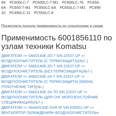
6K
PC600LC-7
PC600LC-7-M1
PC600LC-7K
PC650-
6A
PC650-7-M1
PC650LC-6A
PC650LC-7-M1
PC490-
10
PC490LC-11
PC550LC-8
Посмотреть полную применимость по спецтехнике и узлам
Применимость 6001856110 по
узлам техники Komatsu
ДВИГАТЕЛИ >> SA6D140E-2D-7 S/N 22537-UP >>
ВОЗДУХООЧИСТИТЕЛЬ (С ТЕРМОЗАЩИТА)(№7-)
ДВИГАТЕЛИ >> SA6D140E-2D-7 S/N 22537-UP >>
ВОЗДУХООЧИСТИТЕЛЬ (БЕЗ ТЕРМОЗАЩИТА)(№7-)
ДВИГАТЕЛИ >> SA6D140E-2A-7 S/N 22537-UP >>
ВОЗДУХООЧИСТИТЕЛЬ (С ТЕРМОЗАЩИТА) (RADIAL
УПЛОТНЕНИЕ ТИП)(№-)
ДВИГАТЕЛИ >> SA6D140E-2A-7D S/N 22537-UP >>
ВОЗДУХООЧИСТИТЕЛЬ (ДЛЯ СНГ МОРОЗОУСТОЙЧИВ.
СПЕЦИФИКАЦИЯ)(№7-)
ДВИГАТЕЛИ >> SAA6D140E-5GR-W S/N 630001-UP >>
ВЕНТИЛЯТОР ОХЛАЖДЕНИЯ¤ ВОЗДУХООЧИСТИТЕЛЬ¤