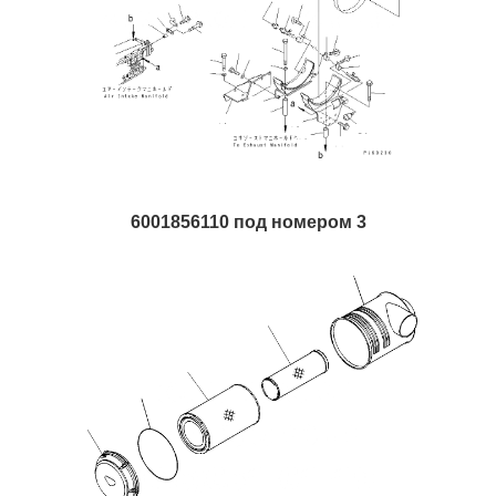
6001856110 под номером 3