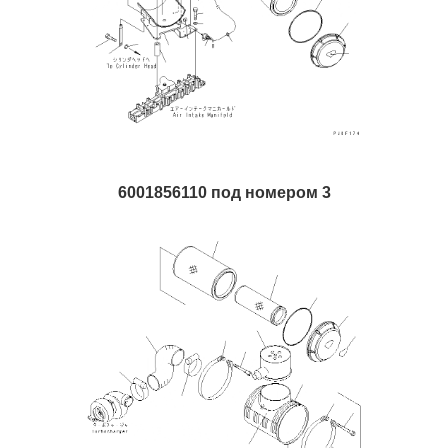
6001856110 под номером 3