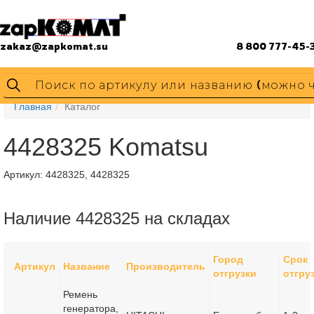
zakaz@zapkomat.su
8 800 777-45-
Главная
Каталог
4428325 Komatsu
Артикул:
4428325, 4428325
Наличие 4428325 на складах
Город
Срок
Артикул
Название
Производитель
отгрузки
отгру
Ремень
генератора,