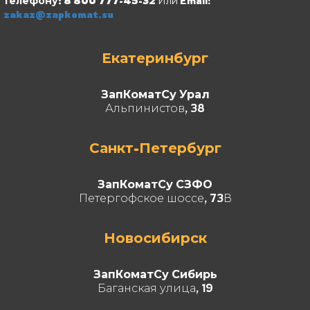
телефону: 8 800 777-45-32
Или Email:
zakaz@zapkomat.su
Екатеринбург
ЗапКоматСу Урал
Альпинистов, 38
Санкт-Петербург
ЗапКоматСу СЗФО
Петергофское шоссе, 73В
Новосибирск
ЗапКоматСу Сибирь
Баганская улица, 19