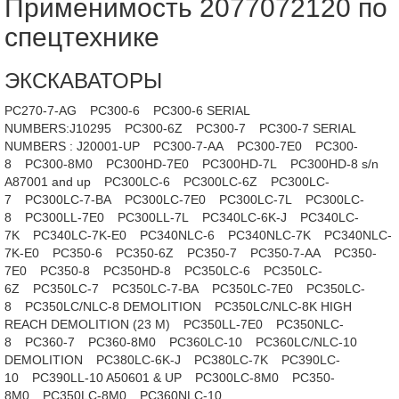
Применимость 2077072120 по
спецтехнике
ЭКСКАВАТОРЫ
PC270-7-AG
PC300-6
PC300-6 SERIAL
NUMBERS:J10295
PC300-6Z
PC300-7
PC300-7 SERIAL
NUMBERS : J20001-UP
PC300-7-AA
PC300-7E0
PC300-
8
PC300-8M0
PC300HD-7E0
PC300HD-7L
PC300HD-8 s/n
A87001 and up
PC300LC-6
PC300LC-6Z
PC300LC-
7
PC300LC-7-BA
PC300LC-7E0
PC300LC-7L
PC300LC-
8
PC300LL-7E0
PC300LL-7L
PC340LC-6K-J
PC340LC-
7K
PC340LC-7K-E0
PC340NLC-6
PC340NLC-7K
PC340NLC-
7K-E0
PC350-6
PC350-6Z
PC350-7
PC350-7-AA
PC350-
7E0
PC350-8
PC350HD-8
PC350LC-6
PC350LC-
6Z
PC350LC-7
PC350LC-7-BA
PC350LC-7E0
PC350LC-
8
PC350LC/NLC-8 DEMOLITION
PC350LC/NLC-8K HIGH
REACH DEMOLITION (23 M)
PC350LL-7E0
PC350NLC-
8
PC360-7
PC360-8M0
PC360LC-10
PC360LC/NLC-10
DEMOLITION
PC380LC-6K-J
PC380LC-7K
PC390LC-
10
PC390LL-10 A50601 & UP
PC300LC-8M0
PC350-
8M0
PC350LC-8M0
PC360NLC-10