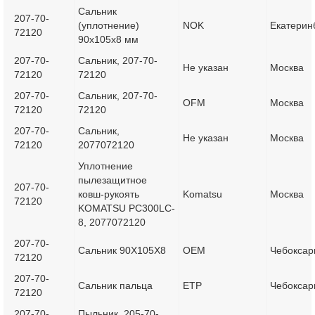
Сальник
207-70-
(уплотнение)
NOK
Екатерин
72120
90x105x8 мм
207-70-
Сальник, 207-70-
Не указан
Москва
72120
72120
207-70-
Сальник, 207-70-
OFM
Москва
72120
72120
207-70-
Сальник,
Не указан
Москва
72120
2077072120
Уплотнение
пылезащитное
207-70-
ковш-рукоять
Komatsu
Москва
72120
KOMATSU PC300LC-
8, 2077072120
207-70-
Сальник 90X105X8
OEM
Чебоксар
72120
207-70-
Сальник пальца
ETP
Чебоксар
72120
207-70-
Пыльник, 205-70-