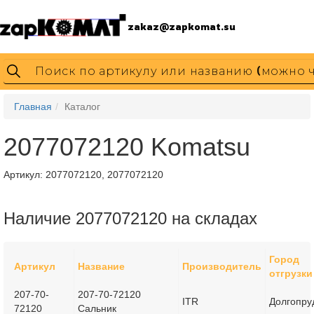
zakaz@zapkomat.su
Главная
Каталог
2077072120 Komatsu
Артикул:
2077072120, 2077072120
Наличие 2077072120 на складах
Город
Артикул
Название
Производитель
отгрузки
207-70-
207-70-72120
ITR
Долгопру
72120
Сальник