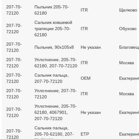
207-70-
Пыльник 205-70-
ITR
Щелково
72120
62180
Сальник ковшевой
207-70-
трапеции 205-70-
ITR
Обухово
72120
62180
207-70-
Пыльник, 90x105x8
Не указан
Благовещ
72120
207-70-
Уплотнение, 205-70-
ITR
Москва
72120
62180, 207-70-72120
207-70-
Сальник пальца,
OEM
Екатерин
72120
207-70-72120
207-70-
Уплотнение, 207-70-
ITR
Москва
72120
72120
Уплотнение, 205-70-
207-70-
62180, 4067901,
Не указан
Екатерин
72120
207-70-72120
Сальник пальца,
207-70-
205-70-62180, 207-
ETP
Екатерин
72120