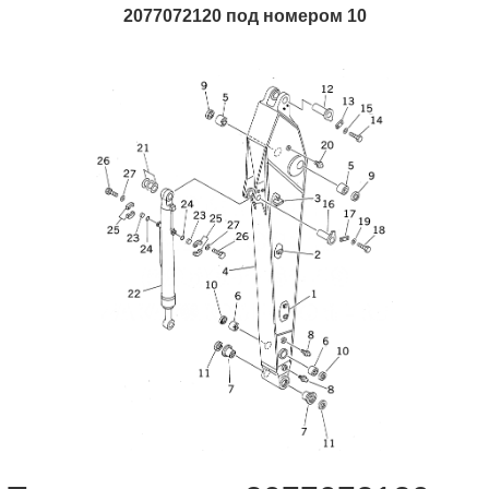
2077072120 под номером 10