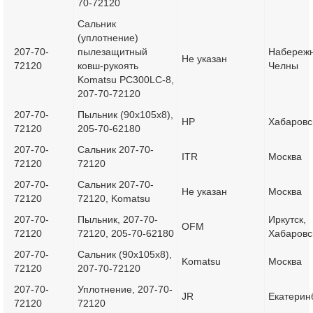
70-72120
Сальник
(уплотнение)
207-70-
пылезащитный
Набереж
Не указан
72120
ковш-рукоять
Челны
Komatsu PC300LC-8,
207-70-72120
207-70-
Пыльник (90x105x8),
HP
Хабаровс
72120
205-70-62180
207-70-
Сальник 207-70-
ITR
Москва
72120
72120
207-70-
Сальник 207-70-
Не указан
Москва
72120
72120, Komatsu
207-70-
Пыльник, 207-70-
Иркутск,
OFM
72120
72120, 205-70-62180
Хабаровс
207-70-
Сальник (90х105х8),
Komatsu
Москва
72120
207-70-72120
207-70-
Уплотнение, 207-70-
JR
Екатерин
72120
72120