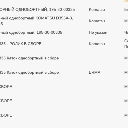
о
ОРНЫЙ ОДНОБОРТНЫЙ, 195-30-00335
Komatsu
Е
рный однобортный KOMATSU D355A-3,
Komatsu
М
35
рный однобортный, 195-30-00335
Не указан
Ч
С
335 - РОЛИК В СБОРЕ -
Komatsu
П
335 Каток однобортный в сборе
М
335 Каток однобортный в сборе
ERMA
М
СБОРЕ
М
СБОРЕ
М
СБОРЕ
М