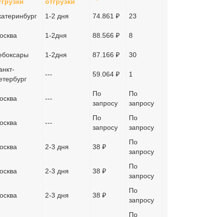
тгрузки
отгрузки
катеринбург
1-2 дня
74.861 ₽
23
осква
1-2дня
88.566 ₽
8
ебоксары
1-2дня
87.166 ₽
30
анкт-
---
59.064 ₽
1
етербург
По
По
осква
---
запросу
запросу
По
По
осква
---
запросу
запросу
По
осква
2-3 дня
38 ₽
запросу
По
осква
2-3 дня
38 ₽
запросу
По
осква
2-3 дня
38 ₽
запросу
По