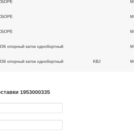
СБОРЕ
М
СБОРЕ
М
СБОРЕ
М
336 опорный каток однобортный
М
336 опорный каток однобортный
KBJ
М
оставки 1953000335