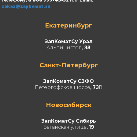
zakaz@zapkomat.su
Екатеринбург
ЗапКоматСу Урал
Альпинистов, 38
Санкт-Петербург
ЗапКоматСу СЗФО
Петергофское шоссе, 73В
Новосибирск
ЗапКоматСу Сибирь
Баганская улица, 19